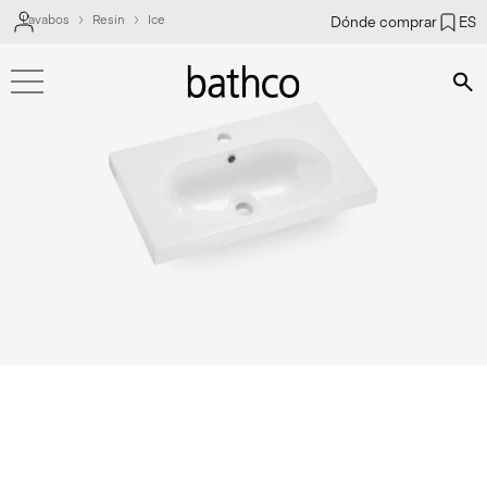
Lavabos
Resin
Ice
Dónde comprar
ES
Bús