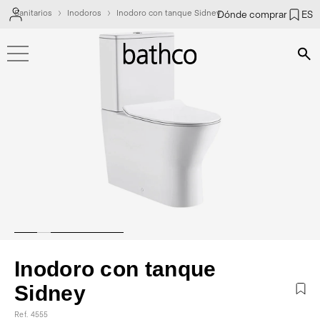
Sanitarios
Inodoros
Inodoro con tanque Sidney
Dónde comprar
ES
Bús
Inodoro con tanque
Sidney
Ref. 4555