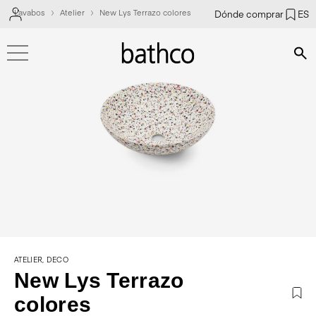
Lavabos
Atelier
New Lys Terrazo colores
Dónde comprar
ES
Bús
ATELIER, DECO
New Lys Terrazo
colores