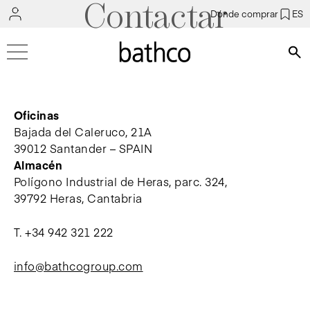
Contactar
Dónde comprar
ES
Bús
Oficinas
Bajada del Caleruco, 21A
39012 Santander – SPAIN
Almacén
Polígono Industrial de Heras, parc. 324,
39792 Heras, Cantabria
T.
+34 942 321 222
info@bathcogroup.com