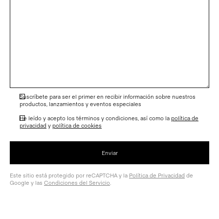
Suscríbete para ser el primer en recibir información sobre nuestros
productos, lanzamientos y eventos especiales
He leído y acepto los términos y condiciones, así como la
política de
privacidad
y
política de cookies
Este sitio está protegido por reCAPTCHA y la
Política de Privacidad
de
Google y las
Condiciones del Servicio
.