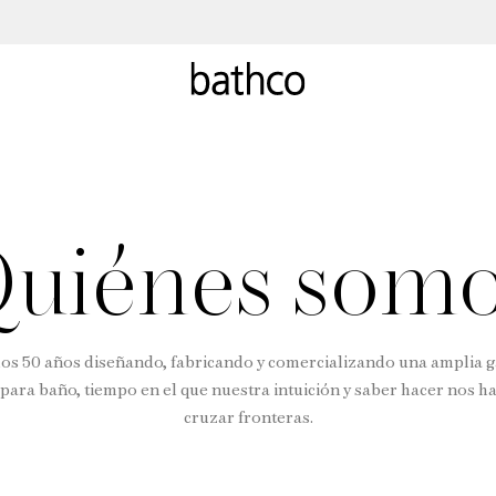
uiénes som
os 50 años diseñando, fabricando y comercializando una amplia 
para baño, tiempo en el que nuestra intuición y saber hacer nos ha
cruzar fronteras.