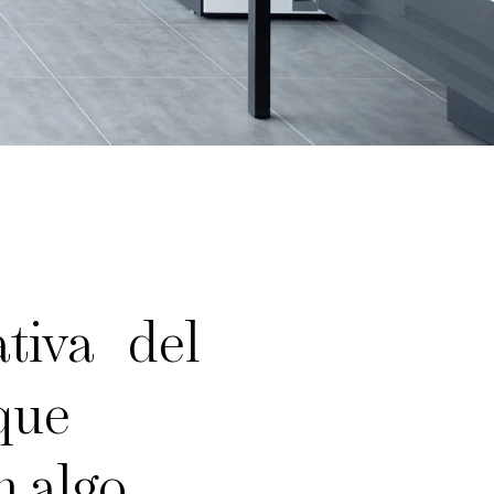
ativa del
que
n algo