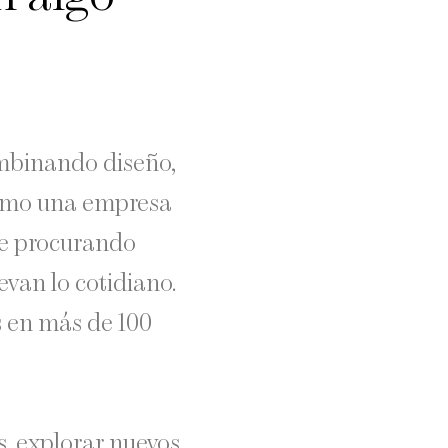
ombinando diseño,
Como una empresa
le procurando
evan lo cotidiano.
s en más de 100
s, explorar nuevos