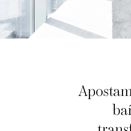
Apostamo
ba
trans