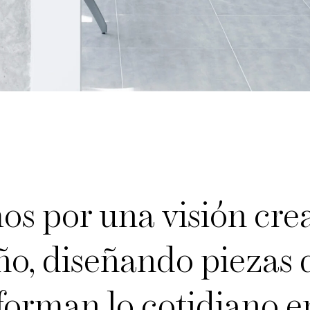
s por una visión cre
ño, diseñando piezas 
forman lo cotidiano e