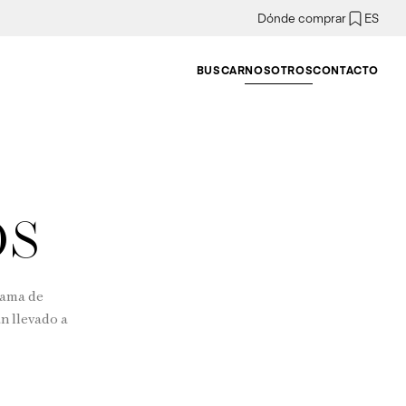
Dónde comprar
ES
BUSCAR
NOSOTROS
CONTACTO
os
gama de
n llevado a