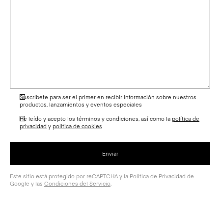
Suscríbete para ser el primer en recibir información sobre nuestros
productos, lanzamientos y eventos especiales
He leído y acepto los términos y condiciones, así como la
política de
privacidad
y
política de cookies
Este sitio está protegido por reCAPTCHA y la
Política de Privacidad
de
Google y las
Condiciones del Servicio
.