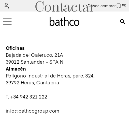
Contactar
Dónde comprar
ES
Bús
Oficinas
Bajada del Caleruco, 21A
39012 Santander – SPAIN
Almacén
Polígono Industrial de Heras, parc. 324,
39792 Heras, Cantabria
T.
+34 942 321 222
info@bathcogroup.com