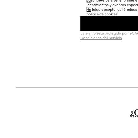
Suscríbete para ser el primer e
lanzamientos y eventos especi
He leído y acepto los términos
política de cookies
Este sitio está protegido por reC
Condiciones del Servicio
.
¿