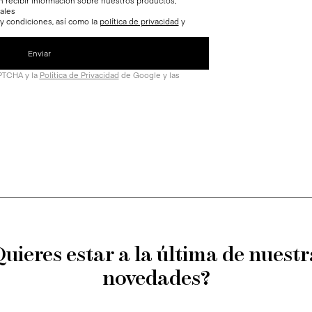
n recibir información sobre nuestros productos,
ales
 y condiciones, así como la
política de privacidad
y
APTCHA y la
Política de Privacidad
de Google y las
Quieres estar a la última de nuestr
novedades?