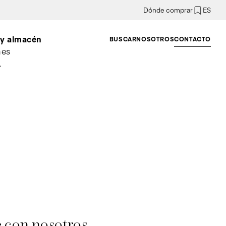
Dónde comprar
ES
a y almacén
BUSCAR
NOSOTROS
CONTACTO
nes
.
e con nosotros