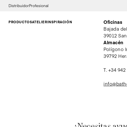
Distribuidor
Profesional
Oficinas
PRODUCTOS
ATELIER
INSPIRACIÓN
Bajada de
39012 San
Almacén
Polígono I
39792 Her
T.
+34 942
info@bat
¿Necesitas ayu