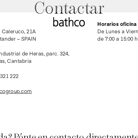
Contactar
Horarios oficin
l Caleruco, 21A
De Lunes a Vier
tander – SPAIN
de 7:00 a 15:00 h
ndustrial de Heras, parc. 324,
as, Cantabria
 321 222
hcogroup.com
da? Pónte en contacto directament