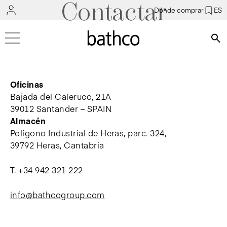
Contactar
Dónde comprar
ES
Bús
Oficinas
Bajada del Caleruco, 21A
39012 Santander – SPAIN
Almacén
Polígono Industrial de Heras, parc. 324,
39792 Heras, Cantabria
T.
+34 942 321 222
info@bathcogroup.com