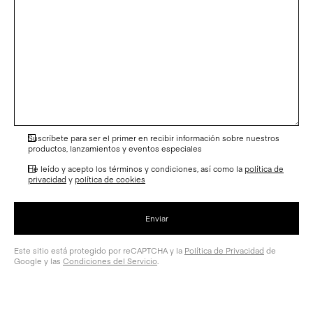
Suscríbete para ser el primer en recibir información sobre nuestros
productos, lanzamientos y eventos especiales
He leído y acepto los términos y condiciones, así como la
política de
privacidad
y
política de cookies
Este sitio está protegido por reCAPTCHA y la
Política de Privacidad
de
Google y las
Condiciones del Servicio
.