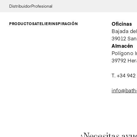
Distribuidor
Profesional
Oficinas
PRODUCTOS
ATELIER
INSPIRACIÓN
Bajada de
39012 San
Almacén
Polígono I
39792 Her
T.
+34 942
info@bat
¿Necesitas ayu