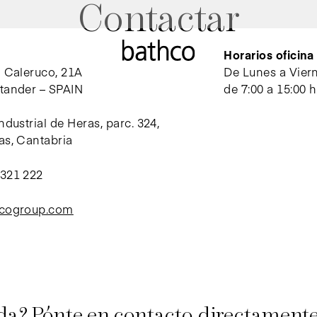
Contactar
Horarios oficin
l Caleruco, 21A
De Lunes a Vier
tander – SPAIN
de 7:00 a 15:00 h
ndustrial de Heras, parc. 324,
as, Cantabria
 321 222
hcogroup.com
da? Pónte en contacto directament