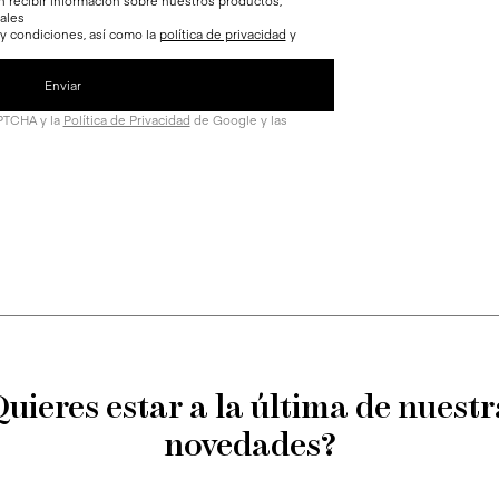
n recibir información sobre nuestros productos,
ales
 y condiciones, así como la
política de privacidad
y
APTCHA y la
Política de Privacidad
de Google y las
Quieres estar a la última de nuestr
novedades?