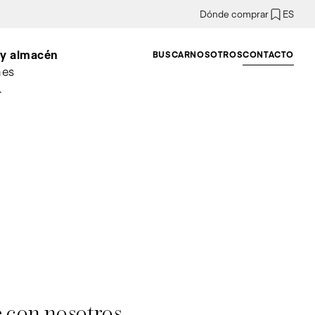
Dónde comprar
ES
a y almacén
BUSCAR
NOSOTROS
CONTACTO
nes
.
e con nosotros