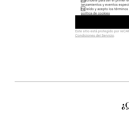
Suscríbete para ser el primer e
lanzamientos y eventos especi
He leído y acepto los términos
política de cookies
Este sitio está protegido por reC
Condiciones del Servicio
.
¿