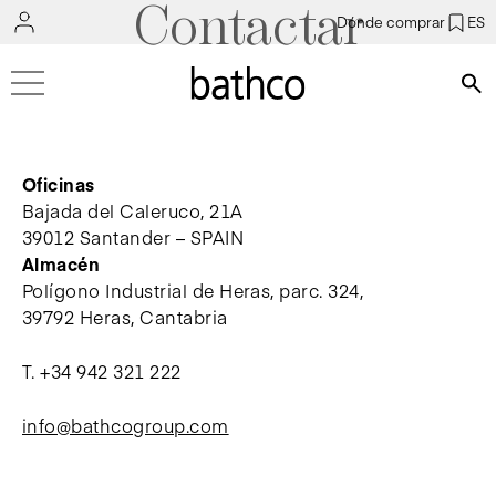
Contactar
Dónde comprar
ES
Bús
Oficinas
Bajada del Caleruco, 21A
39012 Santander – SPAIN
Almacén
Polígono Industrial de Heras, parc. 324,
39792 Heras, Cantabria
T.
+34 942 321 222
info@bathcogroup.com