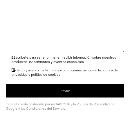
Suscríbete para ser el primer en recibir información sobre nuestros
productos, lanzamientos y eventos especiales
He leído y acepto los términos y condiciones, así como la
política de
privacidad
y
política de cookies
Este sitio está protegido por reCAPTCHA y la
Política de Privacidad
de
Google y las
Condiciones del Servicio
.