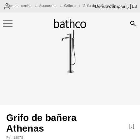
Complementos
Accesorios
Grifería
Grifo de bañera Athenas
Dónde comprar
ES
Bús
Grifo de bañera
Athenas
Ref. 18078