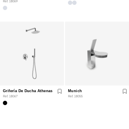
Ref. 18069
Grifería De Ducha Athenas
Munich
Ref. 18067
Ref. 18055