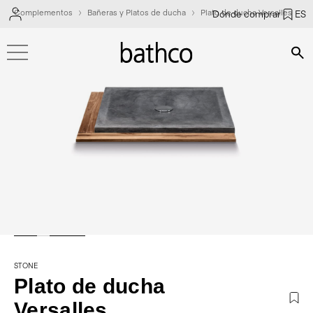
Complementos
Bañeras y Platos de ducha
Plato de ducha Versalles
Dónde comprar
ES
Bús
STONE
Plato de ducha
Versalles