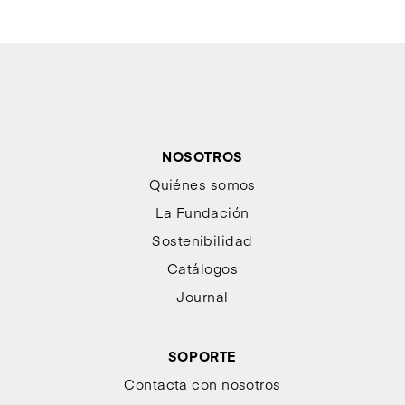
muebles, pedestales y grifería a juego, lo que permite
configurar baños completos con coherencia estética. La
diversidad de formas —circulares, rectangulares, ovaladas
o geométricas— amplía las posibilidades creativas del
usuario o del profesional.
En conjunto, los lavabos Bathco representan una síntesis
NOSOTROS
entre diseño contemporáneo, técnica y sostenibilidad.
Quiénes somos
Piezas creadas para resistir el paso del tiempo y convertir el
La Fundación
baño en un espacio funcional, equilibrado y lleno de estilo.
Sostenibilidad
Catálogos
Journal
SOPORTE
Contacta con nosotros