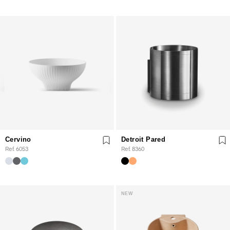
Cervino
Detroit Pared
Ref. 6053
Ref. 8360
NEW