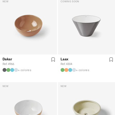
NEW
COMING SOON
Dakar
Laax
Ref. 4966
Ref. 4304
+ colores
+ colores
NEW
NEW