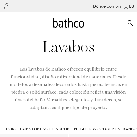
Dónde comprar
ES
Bús
Lavabos
Los lavabos de Bathco ofrecen equilibrio entre
funcionalidad, diseño y diversidad de materiales. Desde
modelos artesanales decorados hasta piezas técnicas en
piedra o solid surface, cada colección refleja una visión
única del baño. Versátiles, elegantes y duraderos, se
adaptan a cualquier tipo de proyecto.
PORCELAIN
STONE
SOLID SURFACE
METALLIC
WOOD
CEMENT
BAMB