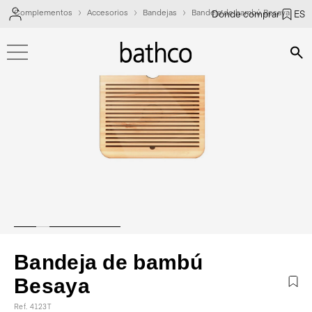
Complementos
Accesorios
Bandejas
Bandeja de bambú Besaya
Dónde comprar
ES
Bús
Bandeja de bambú
Besaya
Ref. 4123T