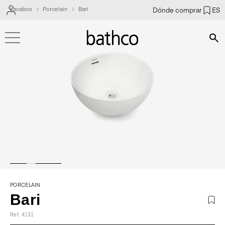
Lavabos
Porcelain
Bari
Dónde comprar
ES
Bús
PORCELAIN
Bari
Ref. 4131