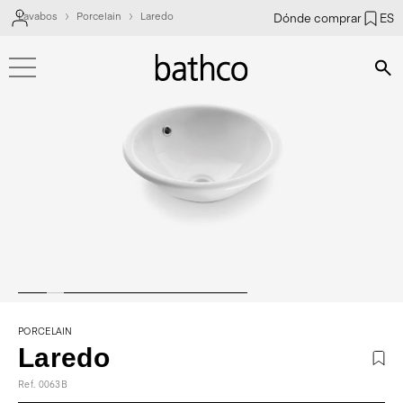
Lavabos
Porcelain
Laredo
Dónde comprar
ES
Bús
PORCELAIN
Laredo
Ref. 0063B