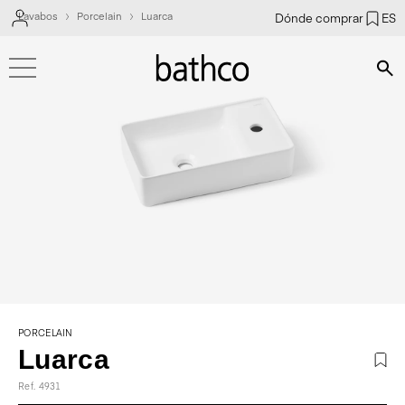
Lavabos
Porcelain
Luarca
Dónde comprar
ES
Bús
PORCELAIN
Luarca
Ref. 4931