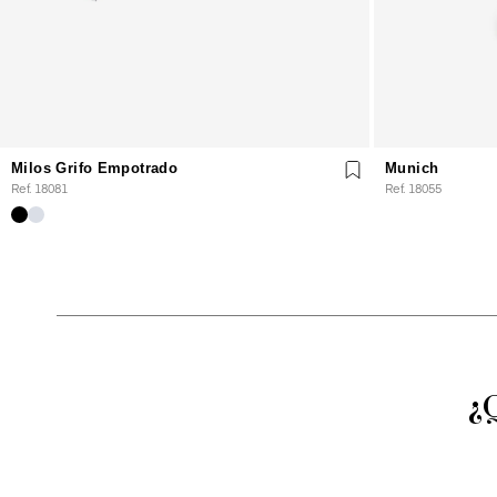
Milos Grifo Empotrado
Munich
Ref. 18081
Ref. 18055
¿