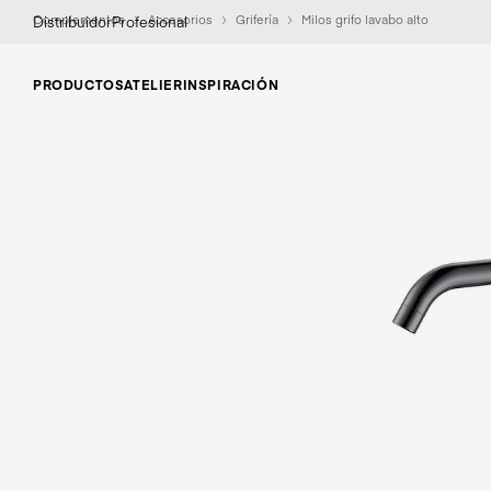
Complementos
Accesorios
Grifería
Milos grifo lavabo alto
Distribuidor
Profesional
PRODUCTOS
ATELIER
INSPIRACIÓN