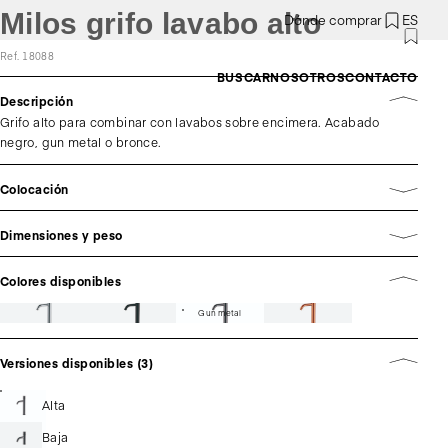
Milos grifo lavabo alto
Dónde comprar
ES
Ref. 18088
BUSCAR
NOSOTROS
CONTACTO
Descripción
Grifo alto para combinar con lavabos sobre encimera. Acabado
negro, gun metal o bronce.
Colocación
Dimensiones y peso
Colores disponibles
Gun metal
Versiones disponibles (3)
Alta
Baja