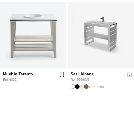
Mueble Tarento
Set Liébana
Ref. 6032
Ref. 9966GR
+ colores