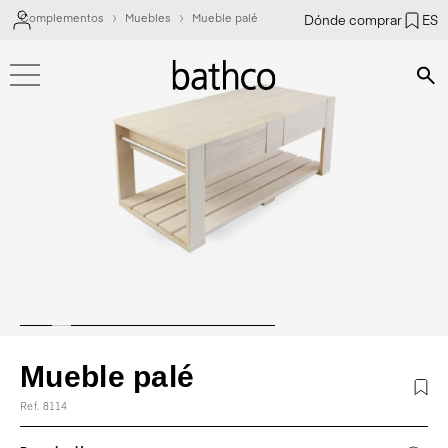
Complementos
Muebles
Mueble palé
Dónde comprar
ES
Bús
Mueble palé
Ref. 8114