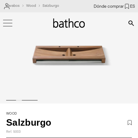
Lavabos
Wood
Salzburgo
Dónde comprar
ES
Bús
WOOD
Salzburgo
Ref. 5003