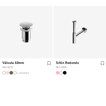
Válvula 60mm
Sifón Redondo
Ref. 0212
Ref. 0209
+ colores