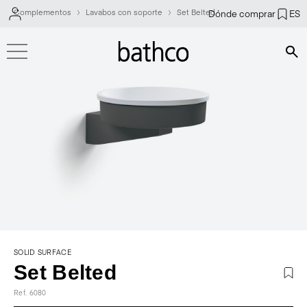
Complementos
Lavabos con soporte
Set Belted
Dónde comprar
ES
Bús
SOLID SURFACE
Set Belted
Ref. 6080