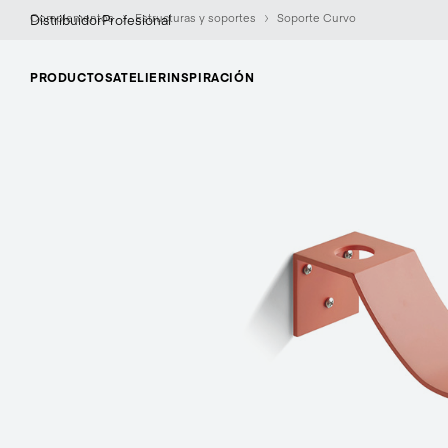
Complementos
Estructuras y soportes
Soporte Curvo
Distribuidor
Profesional
PRODUCTOS
ATELIER
INSPIRACIÓN