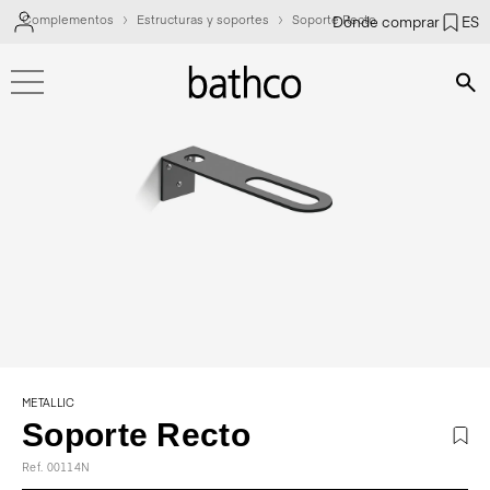
Complementos
Estructuras y soportes
Soporte Recto
Dónde comprar
ES
Bús
METALLIC
Soporte Recto
Ref. 00114N