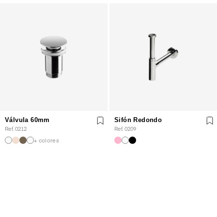
Válvula 60mm
Sifón Redondo
Ref. 0212
Ref. 0209
+ colores