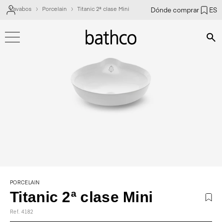
Lavabos
Porcelain
Titanic 2ª clase Mini
Dónde comprar
ES
Bús
PORCELAIN
Titanic 2ª clase Mini
Ref. 4182