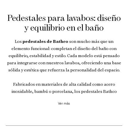
Pedestales para lavabos: diseño
y equilibrio en el baño
Los
pedestales de Bathco
son mucho más que un
elemento funcional: completan el diseño del baño con
equilibrio, estabilidad y estilo. Cada modelo está pensado
para integrarse con nuestros lavabos, ofreciendo una base
sólida y estética que refuerza la personalidad del espacio.
Fabricados en materiales de alta calidad como acero
inoxidable, bambú o porcelana, los pedestales Bathco
combinan resistencia, durabilidad y ligereza visual. Su
Ver más
diseño limpio y proporcionado permite mantener una
apariencia ordenada y elegante, adaptándose tanto a
interiores contemporáneos como a espacios más clásicos.