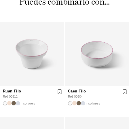
Puedes combinarlo con...
Ruan Filo
Caen Filo
Ref. 00511
Ref. 00504
+ colores
+ colores