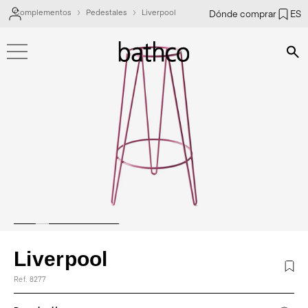
Complementos
Pedestales
Liverpool
Dónde comprar
ES
Bús
Liverpool
Ref. 8277