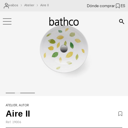
Lavabos
Atelier
Aire II
Dónde comprar
ES
Bús
ATELIER, AUTOR
Aire II
Ref. 19006