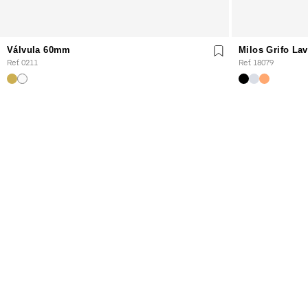
Válvula 60mm
Milos Grifo La
Ref. 0211
Ref. 18079