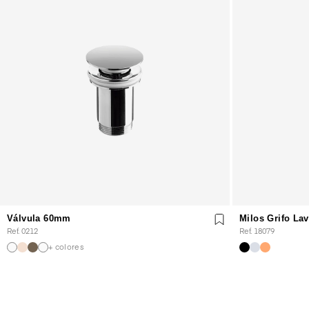
Válvula 60mm
Milos Grifo La
Ref. 0212
Ref. 18079
+ colores