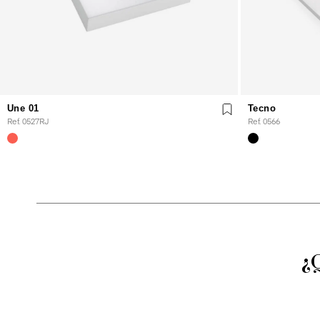
Une 01
Tecno
Ref. 0527RJ
Ref. 0566
¿