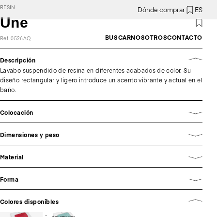
RESIN
Dónde comprar
ES
Une
BUSCAR
NOSOTROS
CONTACTO
Ref. 0526AQ
Descripción
Lavabo suspendido de resina en diferentes acabados de color. Su
diseño rectangular y ligero introduce un acento vibrante y actual en el
baño.
Colocación
Dimensiones y peso
Material
Forma
Colores disponibles
Aquamarina