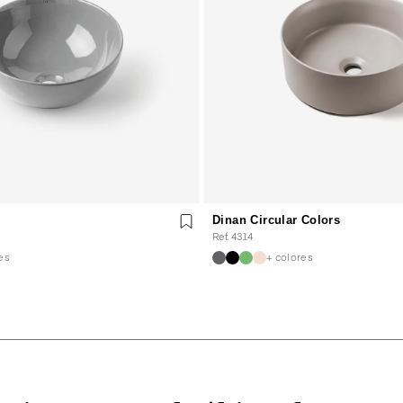
Dinan Circular Colors
Ref. 4314
es
+ colores