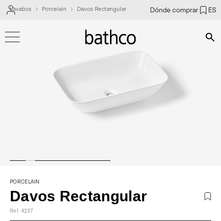
Lavabos
Porcelain
Davos Rectangular
Dónde comprar
ES
Bús
PORCELAIN
Davos Rectangular
Ref. 4237