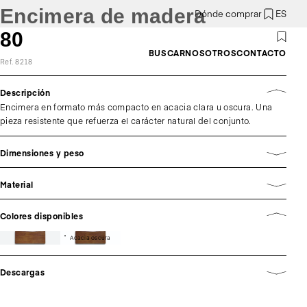
Encimera de madera
Dónde comprar
ES
80
BUSCAR
NOSOTROS
CONTACTO
Ref. 8218
Descripción
Encimera en formato más compacto en acacia clara u oscura. Una
pieza resistente que refuerza el carácter natural del conjunto.
Dimensiones y peso
Material
Colores disponibles
Acacia oscura
Descargas