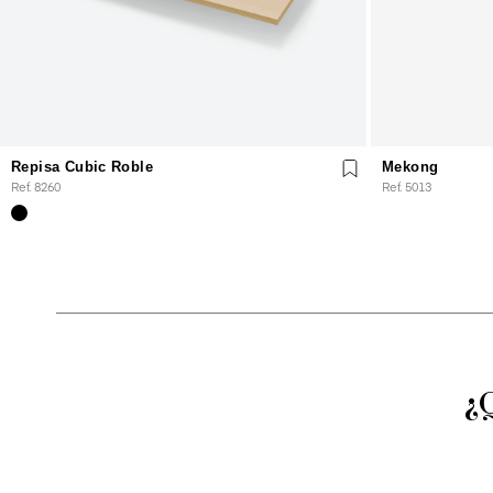
Repisa Cubic Roble
Mekong
Ref. 8260
Ref. 5013
¿