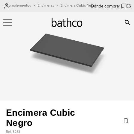
Complementos
Encimeras
Encimera Cubic Negro
Dónde comprar
ES
Bús
Encimera Cubic
Negro
Ref. 8263