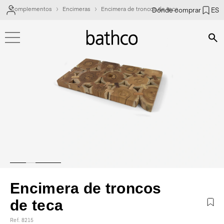
Complementos
Encimeras
Encimera de troncos de teca
Dónde comprar
ES
Bús
Encimera de troncos
de teca
Ref. 8215