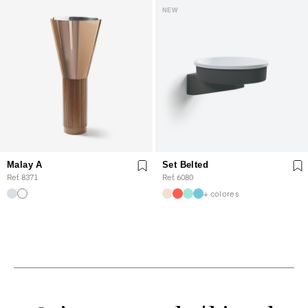
NEW
Malay A
Set Belted
Ref. 8371
Ref. 6080
+ colores