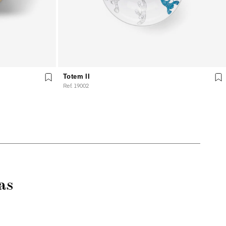
Totem II
Ref. 19002
as