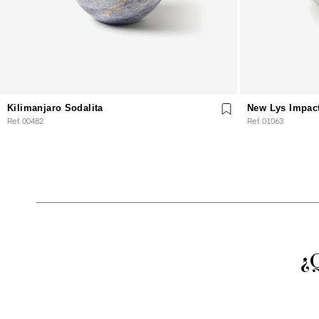
Kilimanjaro Sodalita
New Lys Impac
Ref. 00482
Ref. 01063
¿