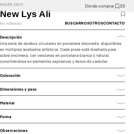
ATELIER, DECO
Dónde comprar
ES
New Lys Ali
BUSCAR
NOSOTROS
CONTACTO
Ref. 4084N/65
Descripción
Una serie de lavabos circulares en porcelana decorada, disponibles
en múltiples acabados artísticos. Cada pieza está diseñada para
sobre encimera, con versiones en porcelana blanca o natural,
convirtiéndose en elementos expresivos y llenos de carácter.
Colocación
Dimensiones y peso
Material
Forma
Observaciones