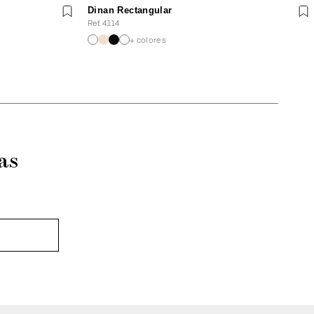
Dinan Rectangular
Ref. 4114
+ colores
as