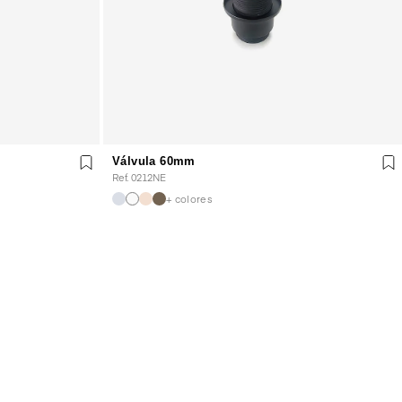
Válvula 60mm
Ref. 0212NE
+ colores