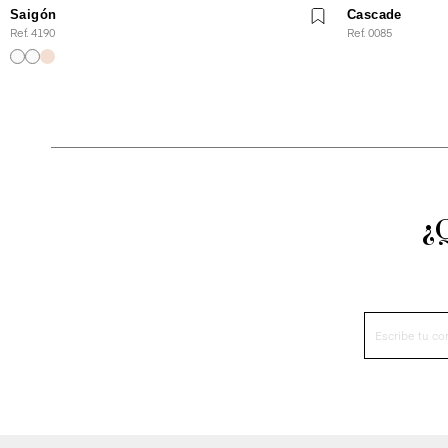
Saigón
Cascade
Ref. 4190
Ref. 0085
¿