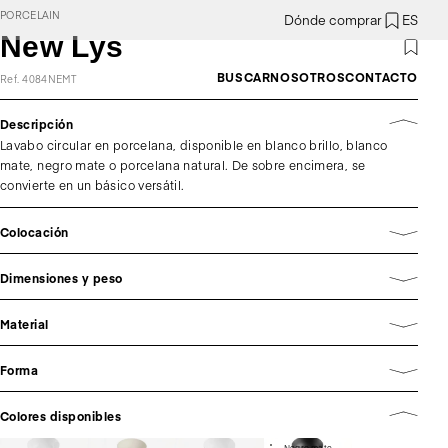
PORCELAIN
Dónde comprar
ES
New Lys
BUSCAR
NOSOTROS
CONTACTO
Ref. 4084NEMT
Descripción
Lavabo circular en porcelana, disponible en blanco brillo, blanco
mate, negro mate o porcelana natural. De sobre encimera, se
convierte en un básico versátil.
Colocación
Dimensiones y peso
Material
Forma
Colores disponibles
Negro mate