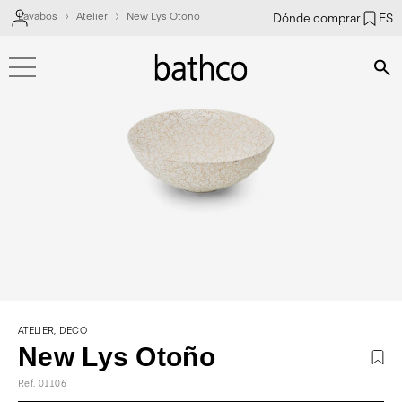
Lavabos
Atelier
New Lys Otoño
Dónde comprar
ES
Bús
ATELIER, DECO
New Lys Otoño
Ref. 01106