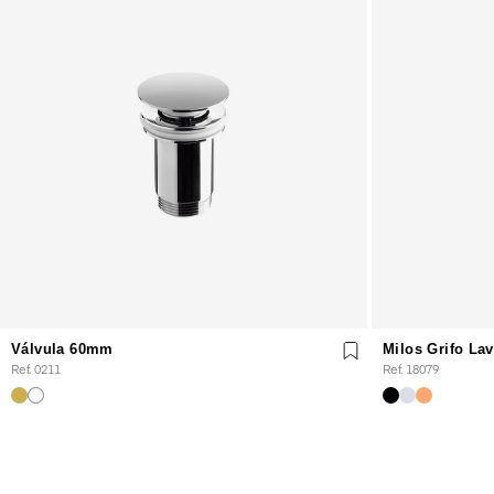
Válvula 60mm
Milos Grifo La
Ref. 0211
Ref. 18079