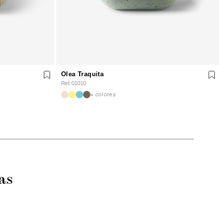
Olea Traquita
Ref. 01010
+ colores
as