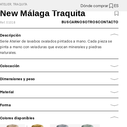
ATELIER, TRAQUITA
Dónde comprar
ES
New Málaga Traquita
BUSCAR
NOSOTROS
CONTACTO
Ref. 01018
Descripción
Serie Atelier de lavabos ovalados pintados a mano. Cada pieza se
pinta a mano con veladuras que evocan minerales y piedras
naturales.
Colocación
Dimensiones y peso
Material
Forma
Colores disponibles
Yellow