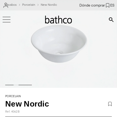
Lavabos
Porcelain
New Nordic
Dónde comprar
ES
Bús
PORCELAIN
New Nordic
Ref. 4062B