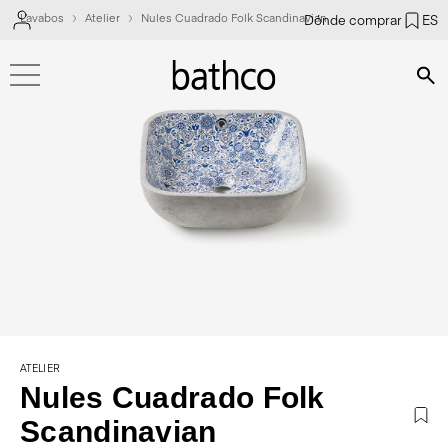
Lavabos
Atelier
Nules Cuadrado Folk Scandinavian
Dónde comprar
ES
Bús
ATELIER
Nules Cuadrado Folk
Scandinavian