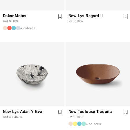
Dakar Motas
New Lys Regard II
Ref. 01100
Ref. 01057
+ colores
New Lys Adán Y Eva
New Toulouse Traquita
Ref. 4084N/76
Ref. 01016
+ colores