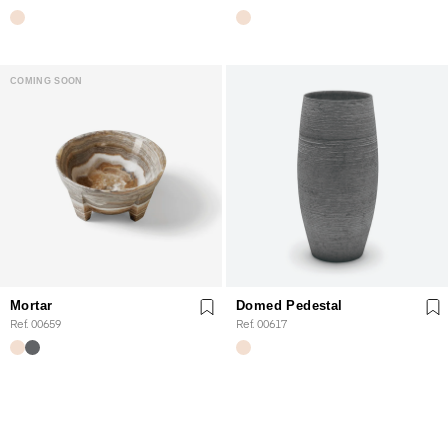
COMING SOON
Mortar
Domed Pedestal
Ref. 00659
Ref. 00617