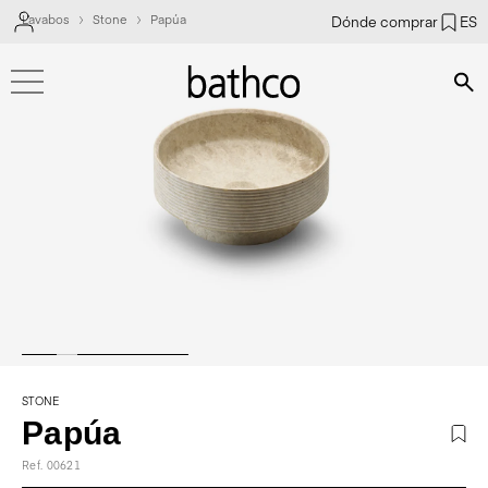
Lavabos
Stone
Papúa
Dónde comprar
ES
Bús
STONE
Papúa
Ref. 00621