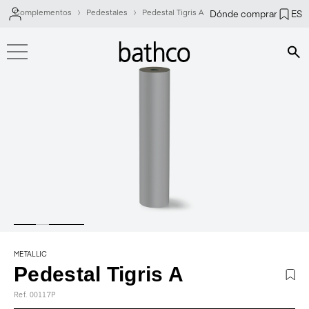
Complementos
Pedestales
Pedestal Tigris A
Dónde comprar
ES
Bús
METALLIC
Pedestal Tigris A
Ref. 00117P