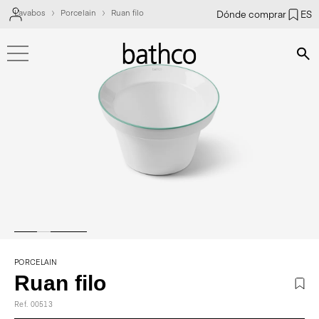
Lavabos
Porcelain
Ruan filo
Dónde comprar
ES
Bús
PORCELAIN
Ruan filo
Ref. 00513