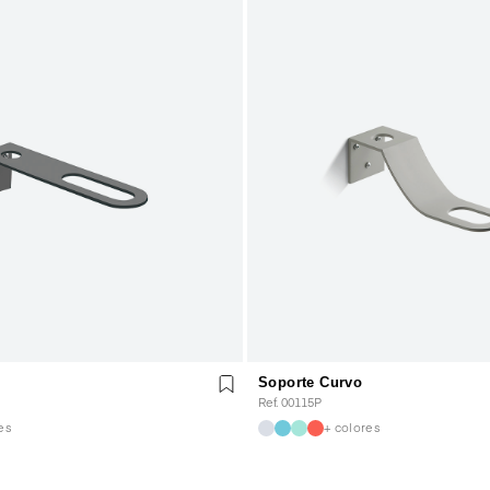
Soporte Curvo
Ref. 00115P
es
+ colores