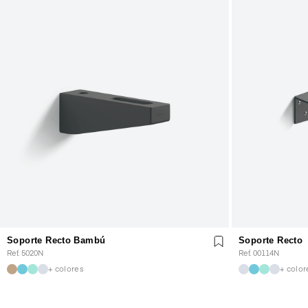
Soporte Recto Bambú
Soporte Recto
Ref. 5020N
Ref. 00114N
+ colores
+ color