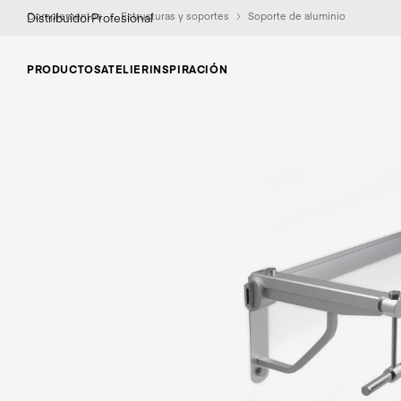
Complementos
Estructuras y soportes
Soporte de aluminio
Distribuidor
Profesional
PRODUCTOS
ATELIER
INSPIRACIÓN