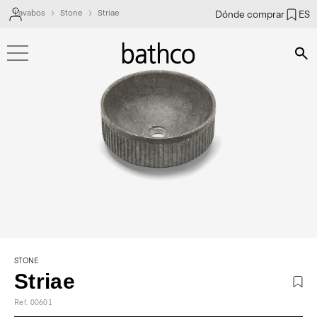
Lavabos
Stone
Striae
Dónde comprar
ES
Bús
STONE
Striae
Ref. 00601