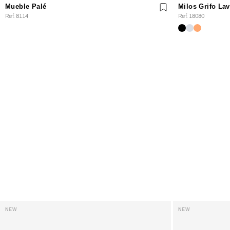
Mueble Palé
Milos Grifo La
Ref. 8114
Ref. 18080
NEW
NEW