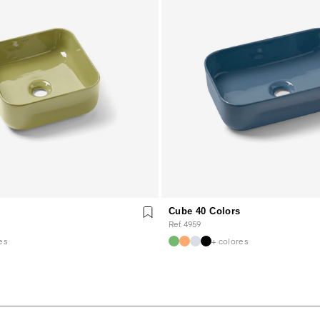
Cube 40 Colors
Ref. 4959
es
+ colores