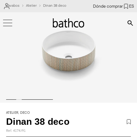
Lavabos
Atelier
Dinan 38 deco
Dónde comprar
ES
Bús
ATELIER, DECO
Dinan 38 deco
Ref. 4174/91