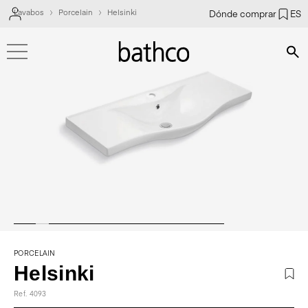
Lavabos
Porcelain
Helsinki
Dónde comprar
ES
Bús
PORCELAIN
Helsinki
Ref. 4093